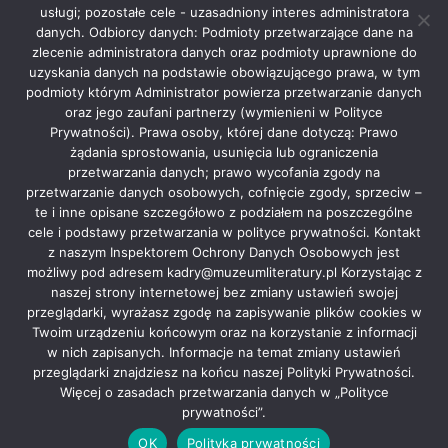
usługi; pozostałe cele - uzasadniony interes administratora
danych. Odbiorcy danych: Podmioty przetwarzające dane na
zlecenie administratora danych oraz podmioty uprawnione do
uzyskania danych na podstawie obowiązującego prawa, w tym
podmioty którym Administrator powierza przetwarzanie danych
oraz jego zaufani partnerzy (wymienieni w Polityce
Prywatności). Prawa osoby, której dane dotyczą: Prawo
żądania sprostowania, usunięcia lub ograniczenia
przetwarzania danych; prawo wycofania zgody na
przetwarzanie danych osobowych, cofnięcie zgody, sprzeciw –
te i inne opisane szczegółowo z podziałem na poszczególne
cele i podstawy przetwarzania w polityce prywatności. Kontakt
z naszym Inspektorem Ochrony Danych Osobowych jest
możliwy pod adresem kadry@muzeumliteratury.pl Korzystając z
naszej strony internetowej bez zmiany ustawień swojej
przeglądarki, wyrażasz zgodę na zapisywanie plików cookies w
Twoim urządzeniu końcowym oraz na korzystanie z informacji
RODO
Deklaracja dostępności
Działy i pracownie
w nich zapisanych. Informacje na temat zmiany ustawień
Oferty pracy
Archiwalna strona internetowa
Cennik
przeglądarki znajdziesz na końcu naszej Polityki Prywatności.
Więcej o zasadach przetwarzania danych w „Polityce
prywatności”.
Copyright: Muzeum Literatury, 2021 |
| website made by:
OK
Polityka prywatności