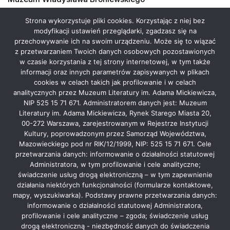
Transmisja live
Strona wykorzystuje pliki cookies. Korzystając z niej bez
modyfikacji ustawień przeglądarki, zgadzasz się na
Wystawy
przechowywanie ich na swoim urządzeniu. Może się to wiązać
z przetwarzaniem Twoich danych osobowych pozostawionych
w czasie korzystania z tej strony internetowej, w tym także
informacji oraz innych parametrów zapisywanych w plikach
cookies w celach takich jak profilowanie i w celach
analitycznych przez Muzeum Literatury im. Adama Mickiewicza,
Instytucja współprowadzona przez Samorząd
NIP 525 15 71 671. Administratorem danych jest: Muzeum
Literatury im. Adama Mickiewicza, Rynek Starego Miasta 20,
Województwa Mazowieckiego oraz Ministerstwo Kultury i
00-272 Warszawa, zarejestrowanym w Rejestrze Instytucji
Dziedzictwa Narodowego.
Kultury, poprowadzonym przez Samorząd Województwa,
Mazowieckiego pod nr RIK/12/1999, NIP: 525 15 71 671. Cele
przetwarzania danych: informowanie o działalności statutowej
Administratora, w tym profilowanie i cele analityczne;
świadczenie usług drogą elektroniczną – w tym zapewnienie
działania niektórych funkcjonalności (formularze kontaktowe,
mapy, wyszukiwarka). Podstawy prawne przetwarzania danych:
informowanie o działalności statutowej Administratora,
profilowanie i cele analityczne – zgoda; świadczenie usług
drogą elektroniczną - niezbędność danych do świadczenia